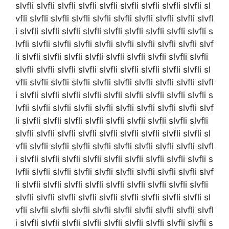
slvfli slvfli slvfli slvfli slvfli slvfli slvfli slvfli slvfli sl
vfli slvfli slvfli slvfli slvfli slvfli slvfli slvfli slvfli slvfl
i slvfli slvfli slvfli slvfli slvfli slvfli slvfli slvfli slvfli s
lvfli slvfli slvfli slvfli slvfli slvfli slvfli slvfli slvfli slvf
li slvfli slvfli slvfli slvfli slvfli slvfli slvfli slvfli slvfli
slvfli slvfli slvfli slvfli slvfli slvfli slvfli slvfli slvfli sl
vfli slvfli slvfli slvfli slvfli slvfli slvfli slvfli slvfli slvfl
i slvfli slvfli slvfli slvfli slvfli slvfli slvfli slvfli slvfli s
lvfli slvfli slvfli slvfli slvfli slvfli slvfli slvfli slvfli slvf
li slvfli slvfli slvfli slvfli slvfli slvfli slvfli slvfli slvfli
slvfli slvfli slvfli slvfli slvfli slvfli slvfli slvfli slvfli sl
vfli slvfli slvfli slvfli slvfli slvfli slvfli slvfli slvfli slvfl
i slvfli slvfli slvfli slvfli slvfli slvfli slvfli slvfli slvfli s
lvfli slvfli slvfli slvfli slvfli slvfli slvfli slvfli slvfli slvf
li slvfli slvfli slvfli slvfli slvfli slvfli slvfli slvfli slvfli
slvfli slvfli slvfli slvfli slvfli slvfli slvfli slvfli slvfli sl
vfli slvfli slvfli slvfli slvfli slvfli slvfli slvfli slvfli slvfl
i slvfli slvfli slvfli slvfli slvfli slvfli slvfli slvfli slvfli s